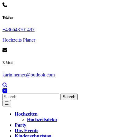
Skip
to
content
Telefon
+436643701497
Hochzeits Planer
E-Mail
karin.nemec@outlook.com
Search
for:
Open
Button
Hochzeiten
Hochzeitsdeko
Party
Div. Events
Kindergeburtstag