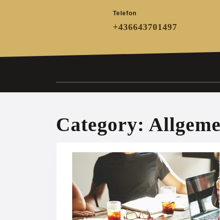
Skip
Telefon
to
content
+436643701497
Category:
Allgeme