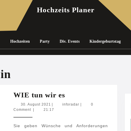
Hochzeits Planer
Hochzeiten
Party
Div. Events
Kindergeburtstag
in
WIE
WIE tun wir es
tun
30.
inforadar
30. August 2021
|
inforadar
|
0
August
Comment
|
21:17
wir
2021
es
Sie geben Wünsche und Anforderungen