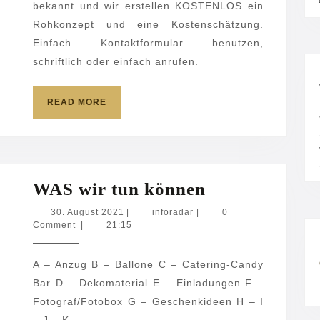
bekannt und wir erstellen KOSTENLOS ein
Rohkonzept und eine Kostenschätzung.
Einfach Kontaktformular benutzen,
schriftlich oder einfach anrufen.
READ
READ MORE
MORE
WAS
WAS wir tun können
wir
30.
inforadar
30. August 2021
|
inforadar
|
0
August
Comment
|
21:15
tun
2021
können
A – Anzug B – Ballone C – Catering-Candy
Bar D – Dekomaterial E – Einladungen F –
Fotograf/Fotobox G – Geschenkideen H – I
– J – K –