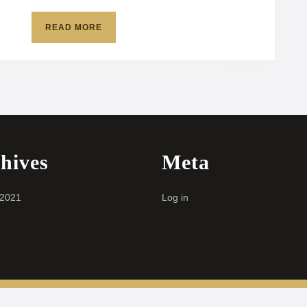
READ
READ MORE
MORE
hives
Meta
 2021
Log in
Fashion WordPress Theme
By VWThemes