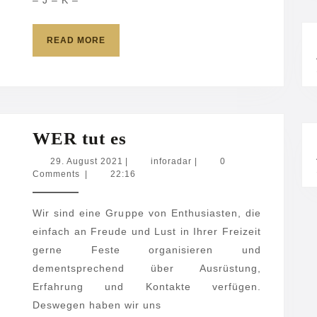
READ
READ MORE
MORE
WER
WER tut es
tut
29.
inforadar
29. August 2021
|
inforadar
|
0
August
Comments
|
22:16
es
2021
Wir sind eine Gruppe von Enthusiasten, die
einfach an Freude und Lust in Ihrer Freizeit
gerne Feste organisieren und
dementsprechend über Ausrüstung,
Erfahrung und Kontakte verfügen.
Deswegen haben wir uns